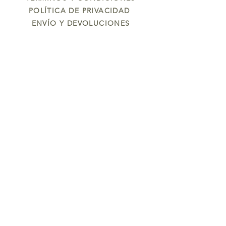
POLÍTICA DE PRIVACIDAD
ENVÍO Y DEVOLUCIONES
Oleum
NOSOTROS
CONTÁCTANOS
CONTÁCTANOS
615 494 976
info@oleumjabones.com
Button