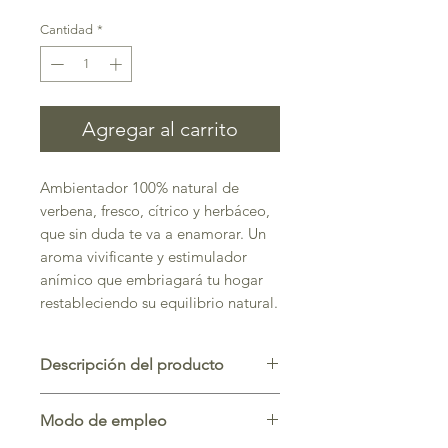
Cantidad
*
Agregar al carrito
Ambientador 100% natural de
verbena, fresco, cítrico y herbáceo,
que sin duda te va a enamorar. Un
aroma vivificante y estimulador
anímico que embriagará tu hogar
restableciendo su equilibrio natural.
Descripción del producto
Recarga 1000ml de ambientador
Modo de empleo
esencia reconstituida de verbena.
Envasado en PET color ambar con