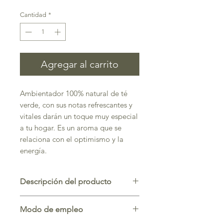
Cantidad
*
Agregar al carrito
Ambientador 100% natural de té
verde, con sus notas refrescantes y
vitales darán un toque muy especial
a tu hogar. Es un aroma que se
relaciona con el optimismo y la
energía.
Descripción del producto
Recarga 1000ml de ambientador
Modo de empleo
esencia natural de té verde.
Envasado en PET color ambar con