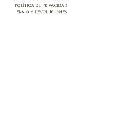
POLÍTICA DE PRIVACIDAD
ENVÍO Y DEVOLUCIONES
Oleum
NOSOTROS
CONTÁCTANOS
CONTÁCTANOS
615 494 976
info@oleumjabones.com
Button